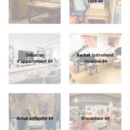
cave 64
Débarras
Rachat instrument
d'appartement 64
musique 64
Achat antiquité 64
Brocanteur 64