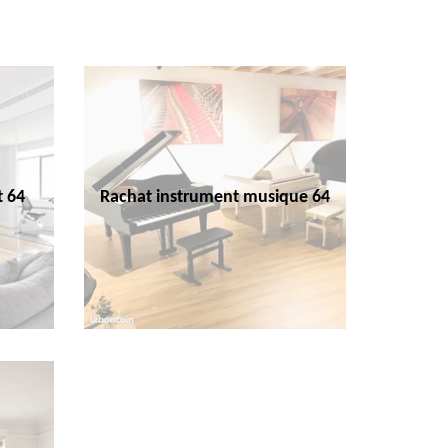
t 64
Rachat instrument musique 64