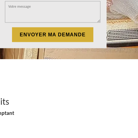
its
mptant