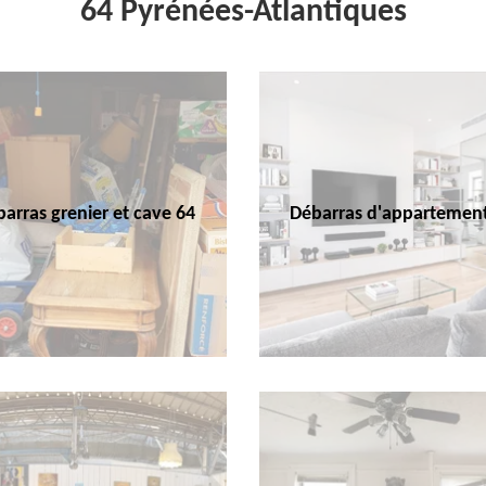
64 Pyrénées-Atlantiques
arras grenier et cave 64
Débarras d'appartemen