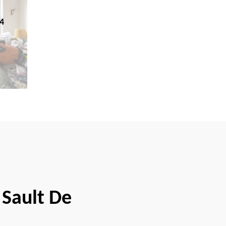
4
 Sault De