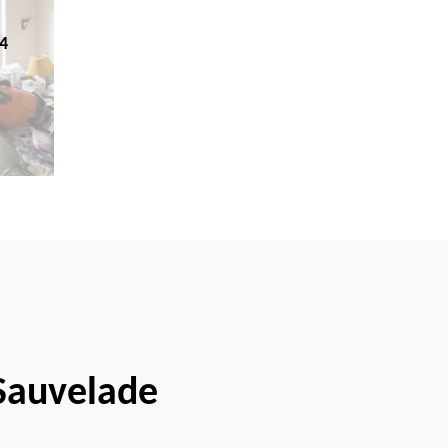
4
 Sauvelade