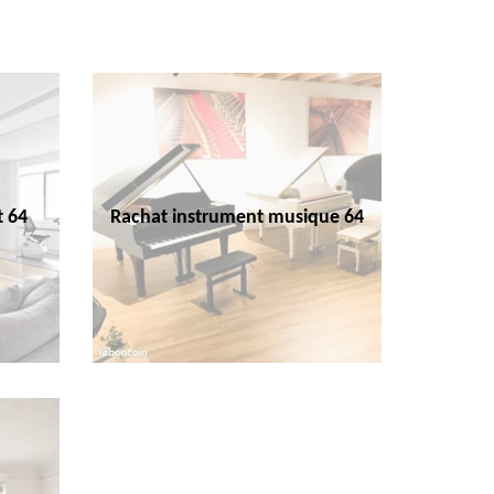
t 64
Rachat instrument musique 64