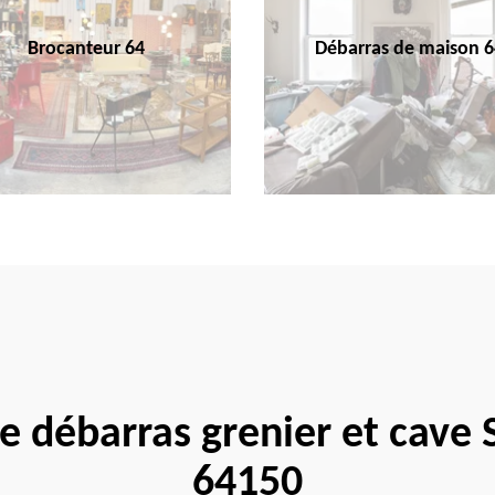
Brocanteur 64
Débarras de maison 6
te débarras grenier et cave
64150