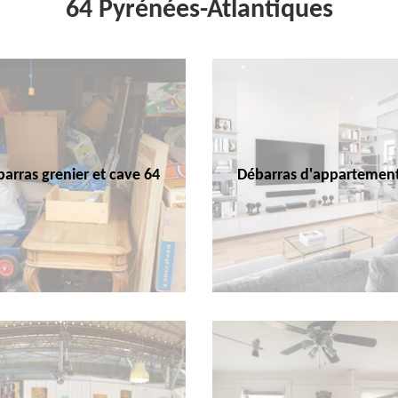
64 Pyrénées-Atlantiques
arras grenier et cave 64
Débarras d'appartemen