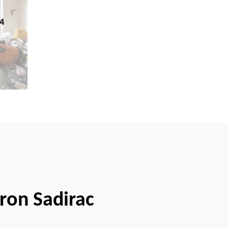
4
aron Sadirac