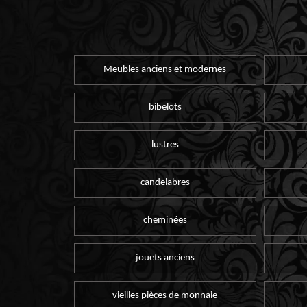
Meubles anciens et modernes
bibelots
lustres
candelabres
cheminées
jouets anciens
vieilles pièces de monnaie