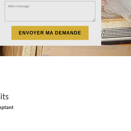
its
mptant