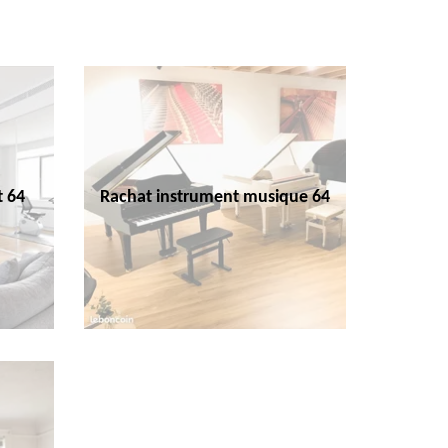
t 64
Rachat instrument musique 64