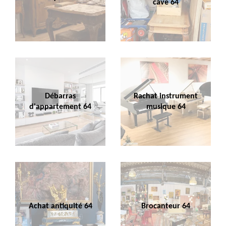
cave 64
Débarras
Rachat instrument
d'appartement 64
musique 64
Achat antiquité 64
Brocanteur 64