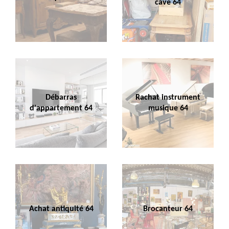
cave 64
Débarras
Rachat instrument
d'appartement 64
musique 64
Achat antiquité 64
Brocanteur 64