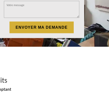
its
mptant