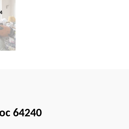
4
loc 64240