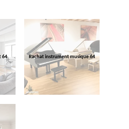
t 64
Rachat instrument musique 64