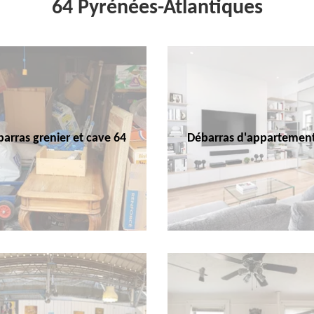
64 Pyrénées-Atlantiques
arras grenier et cave 64
Débarras d'appartemen