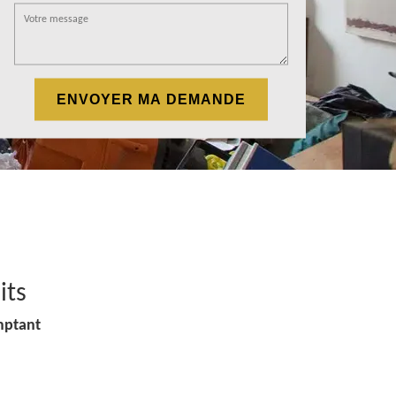
its
mptant