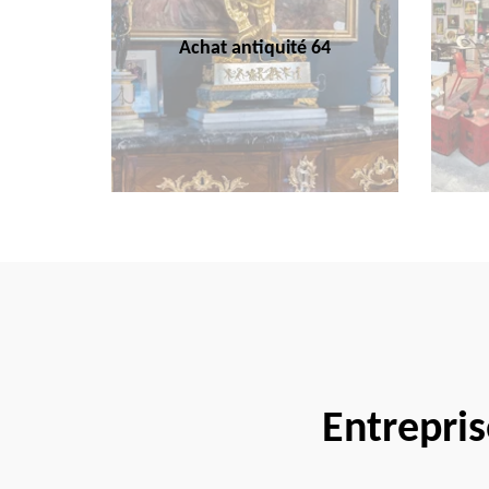
Achat antiquité 64
Entrepri