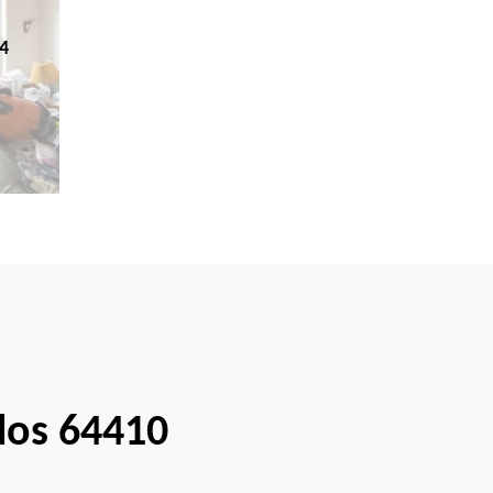
4
dos 64410