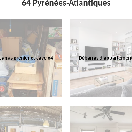
64 Pyrénées-Atlantiques
arras grenier et cave 64
Débarras d'appartemen