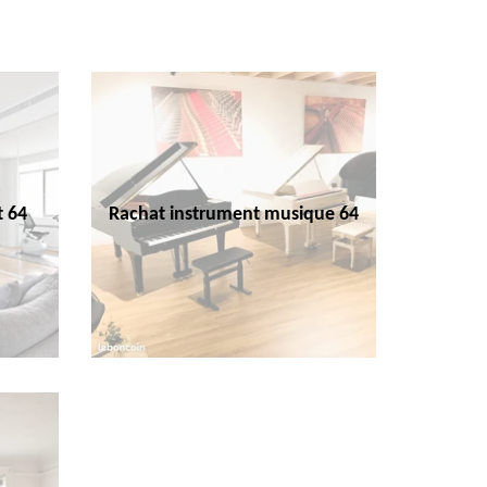
t 64
Rachat instrument musique 64