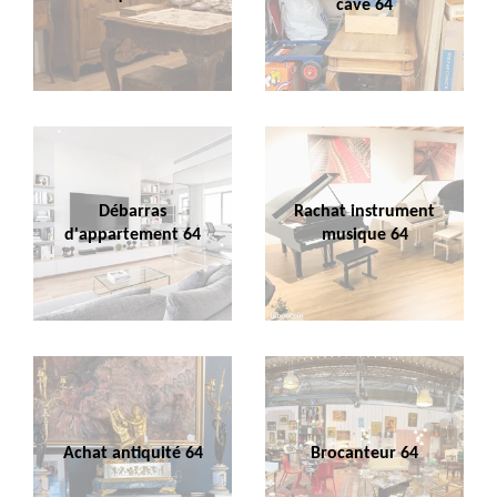
cave 64
Débarras
Rachat instrument
d'appartement 64
musique 64
Achat antiquité 64
Brocanteur 64