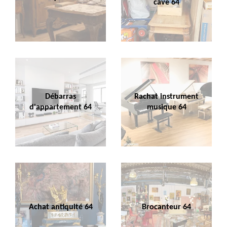
cave 64
Débarras
Rachat instrument
d'appartement 64
musique 64
Achat antiquité 64
Brocanteur 64