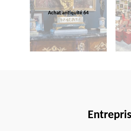
Achat antiquité 64
Entrepri