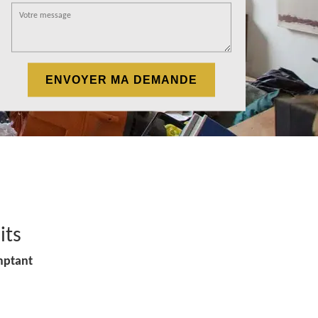
its
mptant