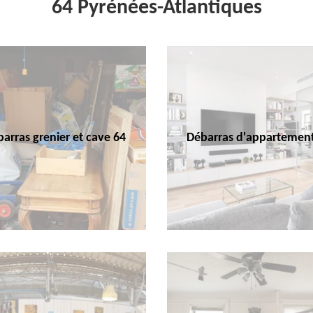
64 Pyrénées-Atlantiques
arras grenier et cave 64
Débarras d'appartemen