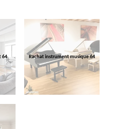
t 64
Rachat instrument musique 64