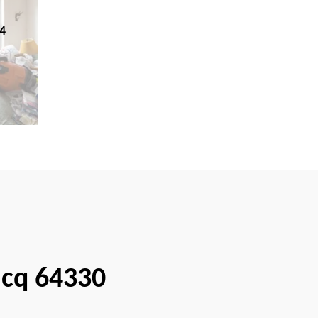
4
acq 64330