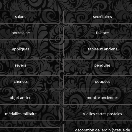
salons
secrétaires
porcelaine
faïence
appliques
tableaux anciens
reveils
pendules
chenets
poupées
objet ancien
montre anciennes
médailles militaire
Vieilles cartes postales
décoration de jardin (Statue de