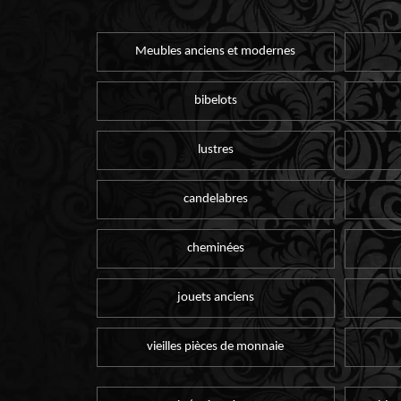
Meubles anciens et modernes
bibelots
lustres
candelabres
cheminées
jouets anciens
vieilles pièces de monnaie