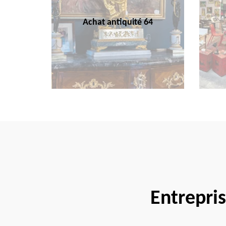
Achat antiquité 64
Entrepri