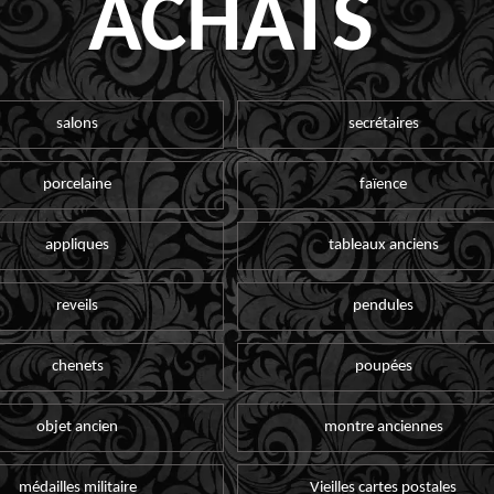
ACHATS
salons
secrétaires
porcelaine
faïence
appliques
tableaux anciens
reveils
pendules
chenets
poupées
objet ancien
montre anciennes
médailles militaire
Vieilles cartes postales