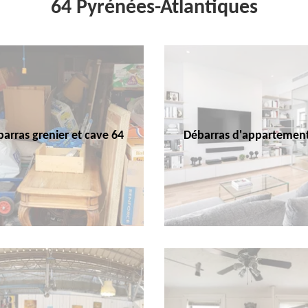
64 Pyrénées-Atlantiques
arras grenier et cave 64
Débarras d'appartemen