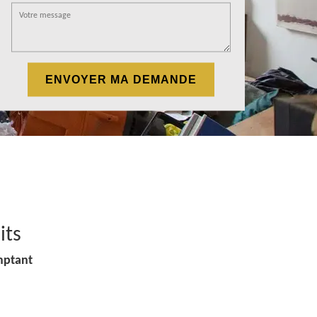
its
mptant