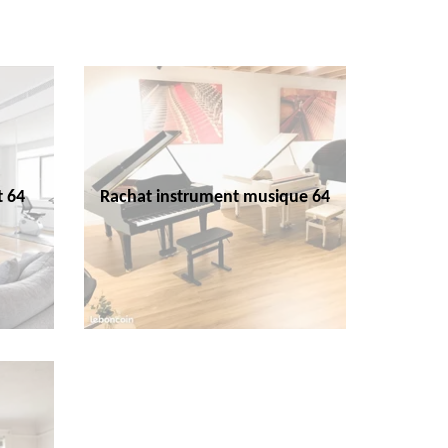
t 64
Rachat instrument musique 64