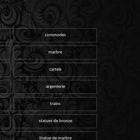
commodes
marbre
cartels
argenterie
trains
statues de bronze
Statue de marbre