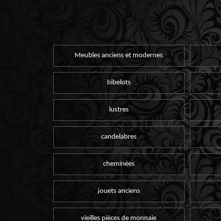
Meubles anciens et modernes
bibelots
lustres
candelabres
cheminées
jouets anciens
vieilles pièces de monnaie