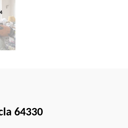
4
cla 64330