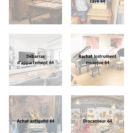
cave 64
Débarras
Rachat instrument
d'appartement 64
musique 64
Achat antiquité 64
Brocanteur 64