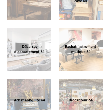
cave 64
Débarras
Rachat instrument
d'appartement 64
musique 64
Achat antiquité 64
Brocanteur 64