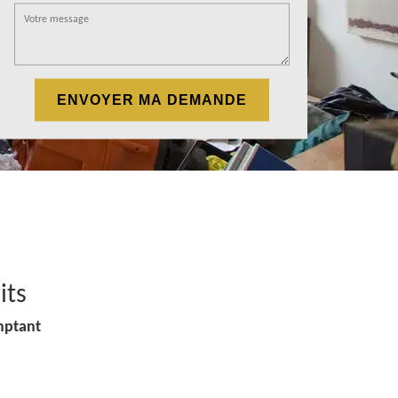
its
mptant