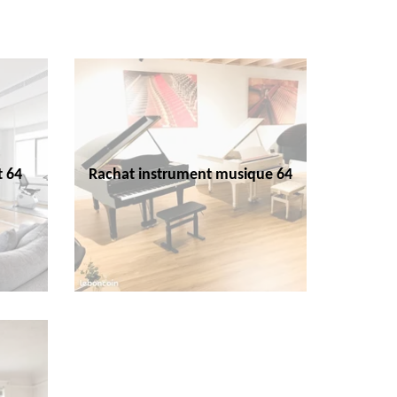
t 64
Rachat instrument musique 64