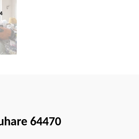
4
Suhare 64470