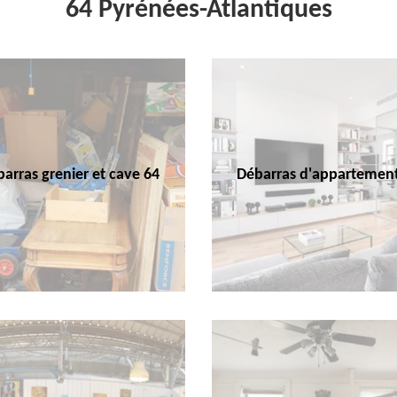
64 Pyrénées-Atlantiques
arras grenier et cave 64
Débarras d'appartemen