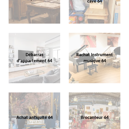
cave 64
Débarras
Rachat instrument
d'appartement 64
musique 64
Achat antiquité 64
Brocanteur 64