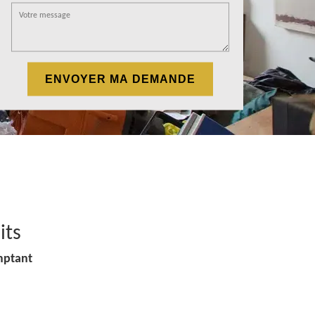
its
mptant