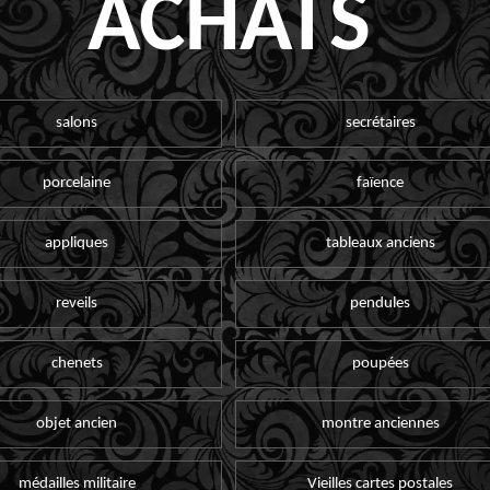
ACHATS
salons
secrétaires
porcelaine
faïence
appliques
tableaux anciens
reveils
pendules
chenets
poupées
objet ancien
montre anciennes
médailles militaire
Vieilles cartes postales