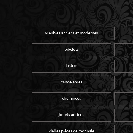
Meubles anciens et modernes
bibelots
lustres
candelabres
cheminées
jouets anciens
vieilles pièces de monnaie