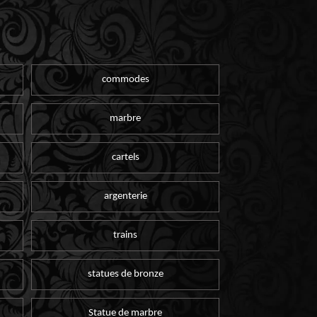
commodes
marbre
cartels
argenterie
trains
statues de bronze
Statue de marbre