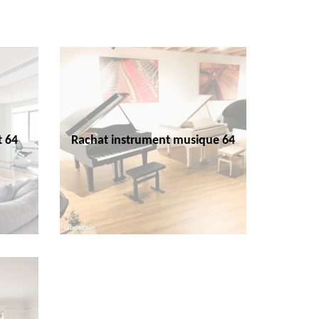
t 64
Rachat instrument musique 64