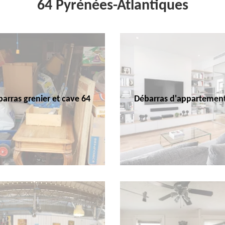
64 Pyrénées-Atlantiques
arras grenier et cave 64
Débarras d'appartemen