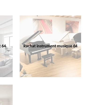
t 64
Rachat instrument musique 64