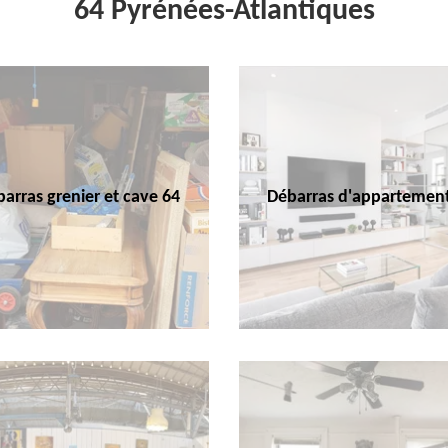
64 Pyrénées-Atlantiques
arras grenier et cave 64
Débarras d'appartemen