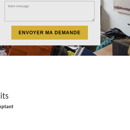
its
mptant