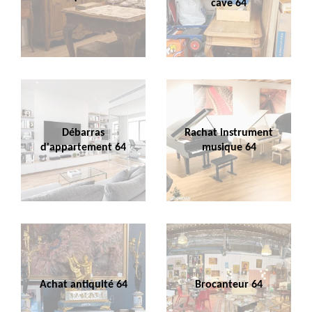
cave 64
Débarras
Rachat instrument
d'appartement 64
musique 64
Achat antiquité 64
Brocanteur 64