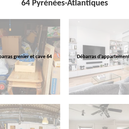
64 Pyrénées-Atlantiques
arras grenier et cave 64
Débarras d'appartemen