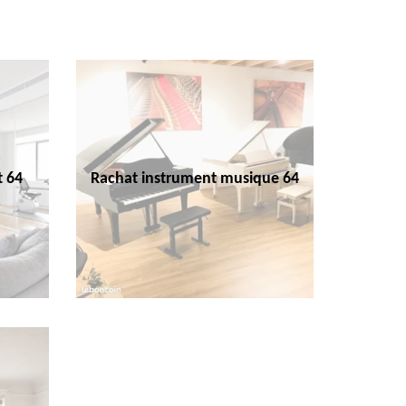
t 64
Rachat instrument musique 64