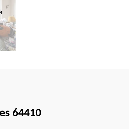
4
nes 64410