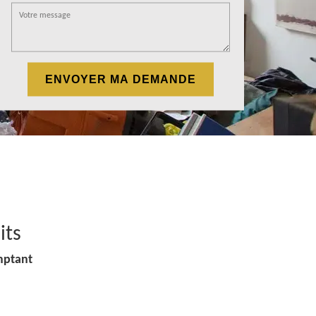
its
mptant