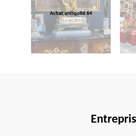
Achat antiquité 64
Entrepri