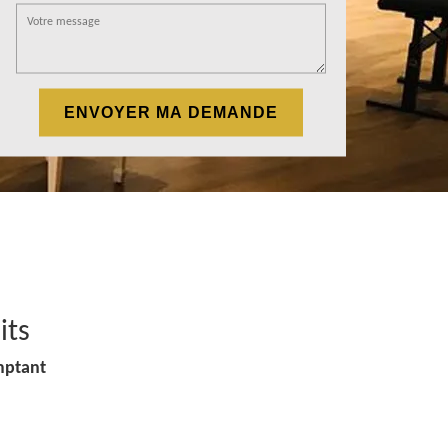
its
mptant