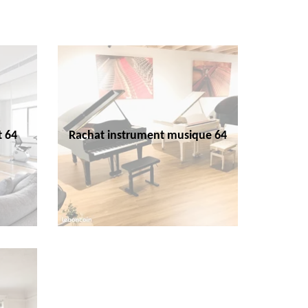
t 64
Rachat instrument musique 64