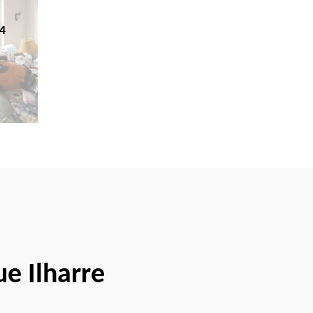
4
e Ilharre