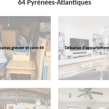
64 Pyrénées-Atlantiques
arras grenier et cave 64
Débarras d'appartemen