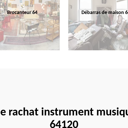
Brocanteur 64
Débarras de maison 6
se rachat instrument musiqu
64120