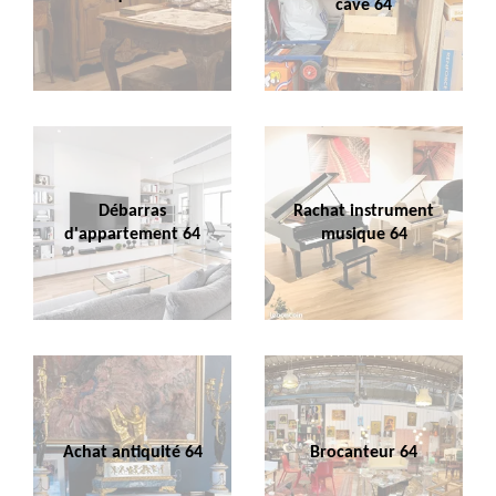
cave 64
Débarras
Rachat instrument
d'appartement 64
musique 64
Achat antiquité 64
Brocanteur 64