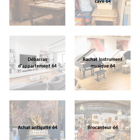
cave 64
Débarras
Rachat instrument
d'appartement 64
musique 64
Achat antiquité 64
Brocanteur 64