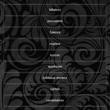
bibelots
porcelaine
faïence
marbre
lustres
appliques
tableaux anciens
cartels
candelabres