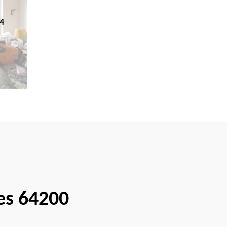
4
es 64200