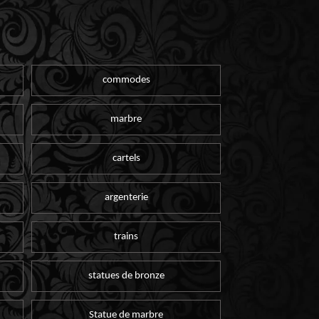
commodes
marbre
cartels
argenterie
trains
statues de bronze
Statue de marbre