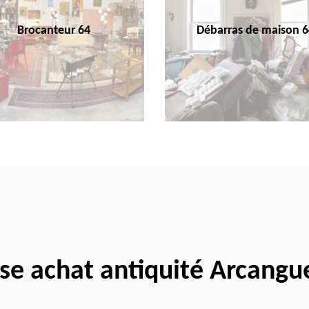
Brocanteur 64
Débarras de maison 6
ise achat antiquité Arcangu