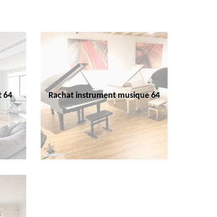
t 64
Rachat instrument musique 64