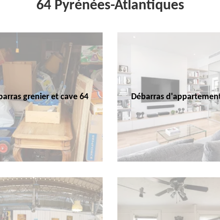
64 Pyrénées-Atlantiques
arras grenier et cave 64
Débarras d'appartemen