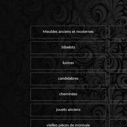
Meubles anciens et modernes
bibelots
lustres
candelabres
cheminées
jouets anciens
vieilles pièces de monnaie