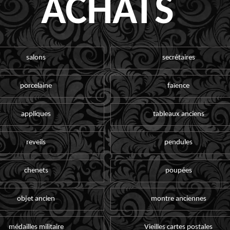
ACHATS
salons
secrétaires
porcelaine
faïence
appliques
tableaux anciens
reveils
pendules
chenets
poupées
objet ancien
montre anciennes
médailles militaire
Vieilles cartes postales