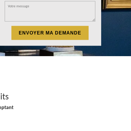
its
mptant