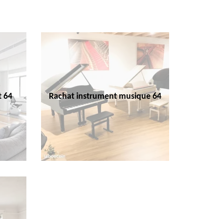
t 64
Rachat instrument musique 64