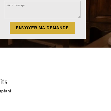
its
mptant