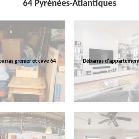
64 Pyrénées-Atlantiques
arras grenier et cave 64
Débarras d'appartemen