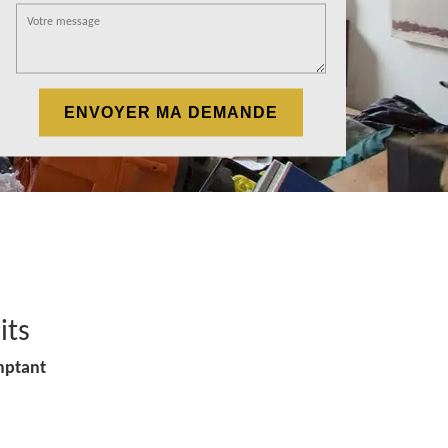
its
mptant