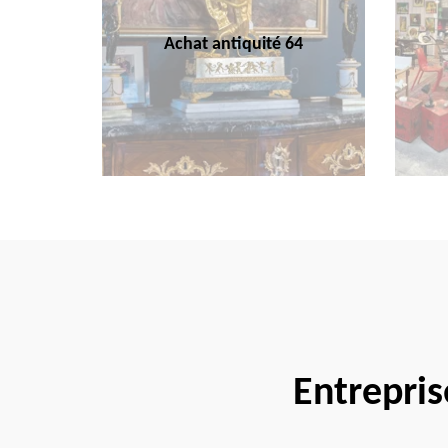
Achat antiquité 64
Entrepri