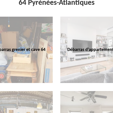
64 Pyrénées-Atlantiques
arras grenier et cave 64
Débarras d'appartemen