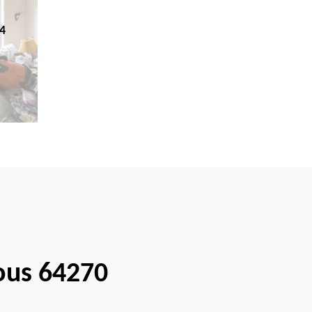
4
ous 64270