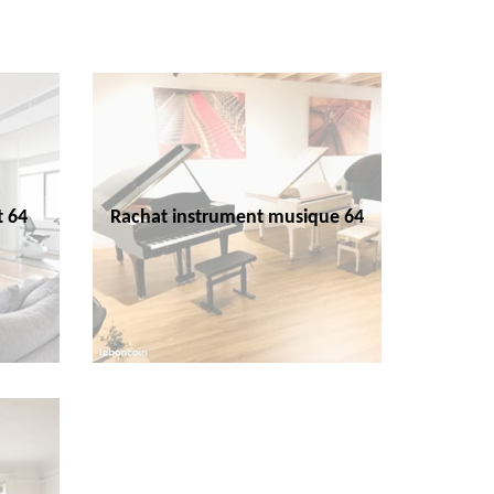
t 64
Rachat instrument musique 64