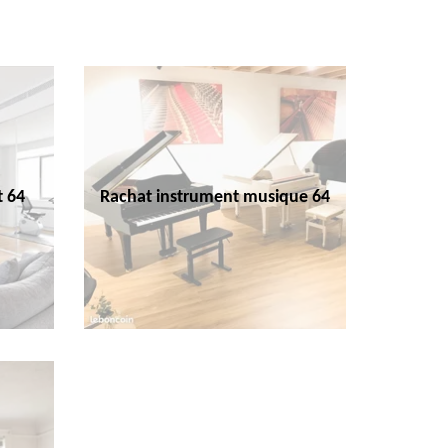
t 64
Rachat instrument musique 64