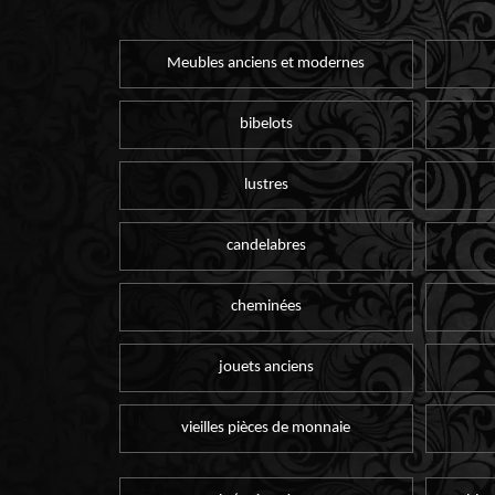
Meubles anciens et modernes
bibelots
lustres
candelabres
cheminées
jouets anciens
vieilles pièces de monnaie