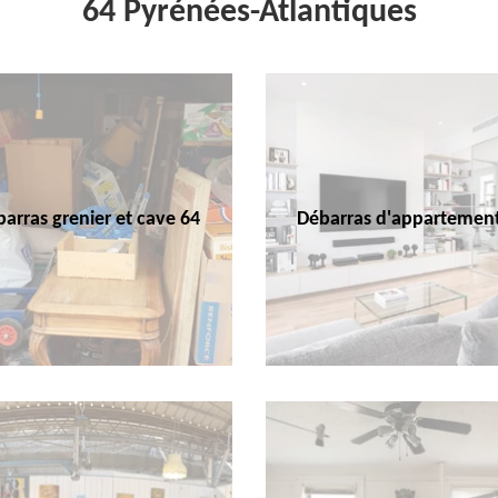
64 Pyrénées-Atlantiques
arras grenier et cave 64
Débarras d'appartemen