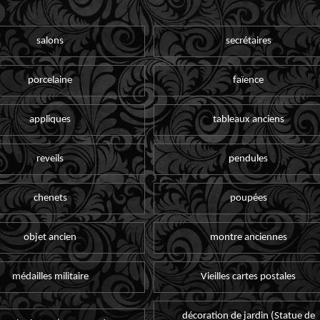
salons
secrétaires
porcelaine
faïence
appliques
tableaux anciens
reveils
pendules
chenets
poupées
objet ancien
montre anciennes
médailles militaire
Vieilles cartes postales
décoration de jardin (Statue de