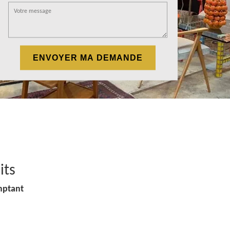
its
mptant