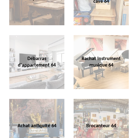
cave 64
Débarras
Rachat instrument
d'appartement 64
musique 64
Achat antiquité 64
Brocanteur 64