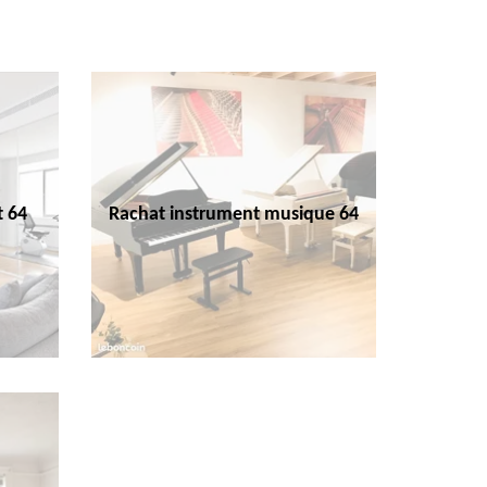
t 64
Rachat instrument musique 64