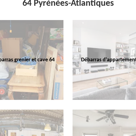
64 Pyrénées-Atlantiques
arras grenier et cave 64
Débarras d'appartemen