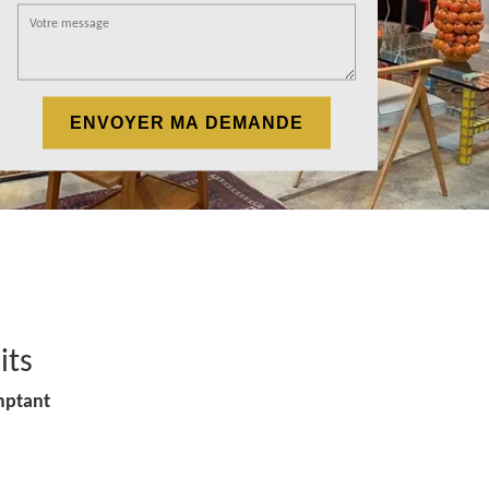
its
mptant