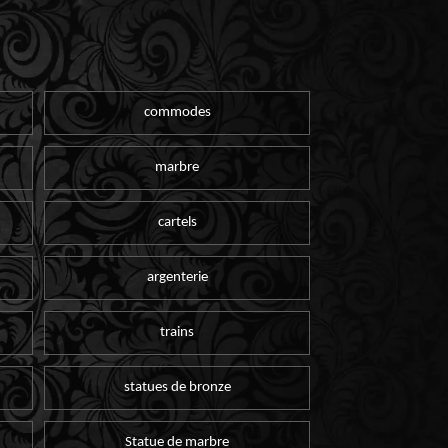
commodes
marbre
cartels
argenterie
trains
statues de bronze
Statue de marbre