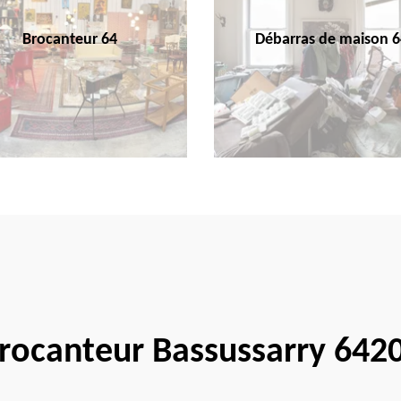
Brocanteur 64
Débarras de maison 6
rocanteur Bassussarry 642