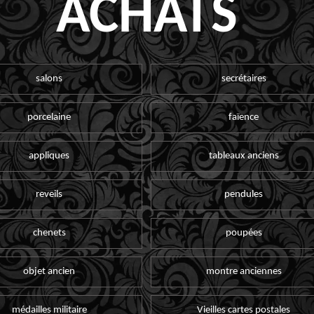
ACHATS
salons
secrétaires
porcelaine
faïence
appliques
tableaux anciens
reveils
pendules
chenets
poupées
objet ancien
montre anciennes
médailles militaire
Vieilles cartes postales