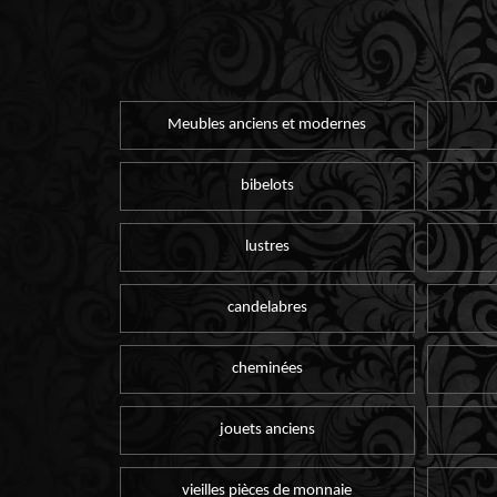
Meubles anciens et modernes
bibelots
lustres
candelabres
cheminées
jouets anciens
vieilles pièces de monnaie