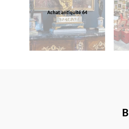
Achat antiquité 64
B