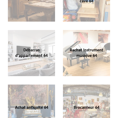
cave 64
Débarras
Rachat instrument
d'appartement 64
musique 64
Achat antiquité 64
Brocanteur 64