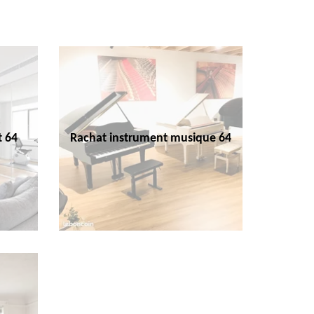
t 64
Rachat instrument musique 64