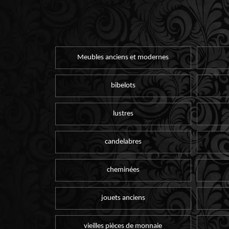
Meubles anciens et modernes
bibelots
lustres
candelabres
cheminées
jouets anciens
vieilles pièces de monnaie