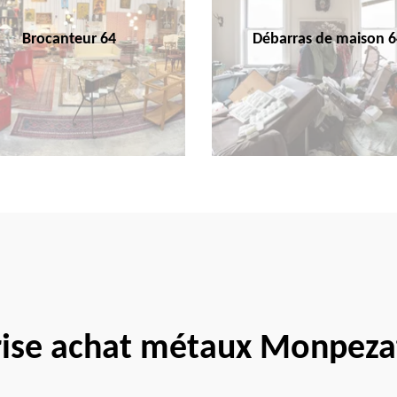
Brocanteur 64
Débarras de maison 6
rise achat métaux Monpeza