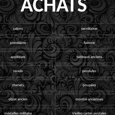
ACHATS
salons
secrétaires
porcelaine
faïence
appliques
tableaux anciens
reveils
pendules
chenets
poupées
objet ancien
montre anciennes
médailles militaire
Vieilles cartes postales