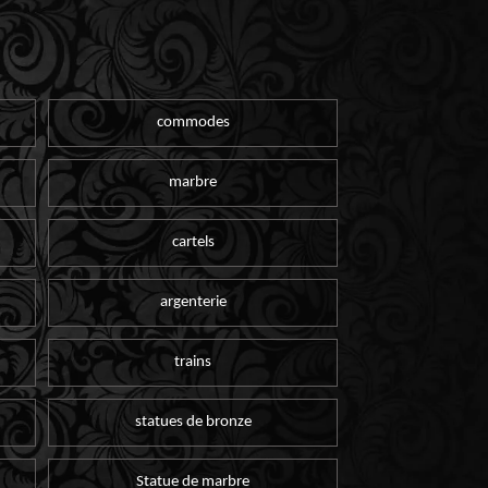
commodes
marbre
cartels
argenterie
trains
statues de bronze
Statue de marbre