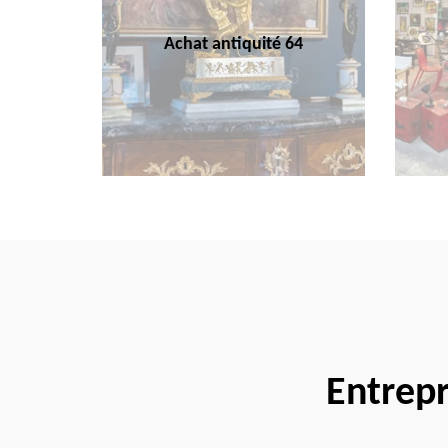
Achat antiquité 64
Entrep