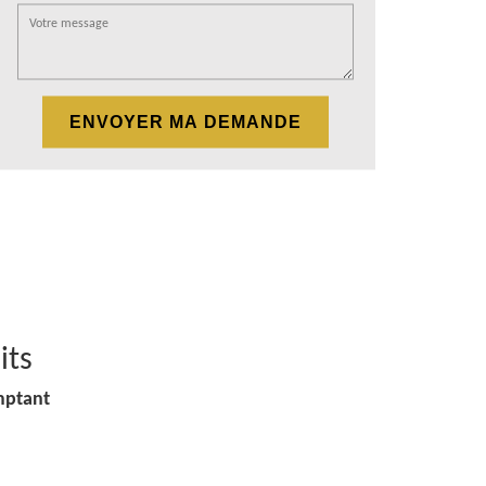
its
mptant