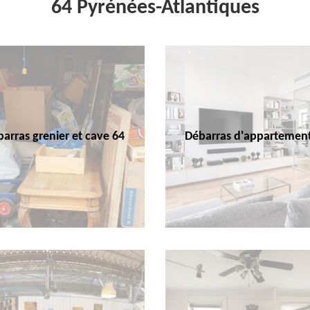
64 Pyrénées-Atlantiques
arras grenier et cave 64
Débarras d'appartemen