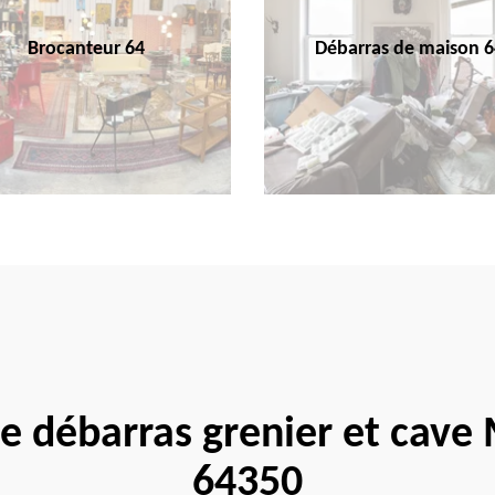
Brocanteur 64
Débarras de maison 6
te débarras grenier et cav
64350