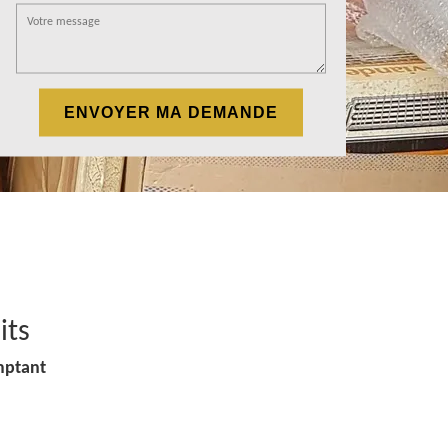
its
mptant