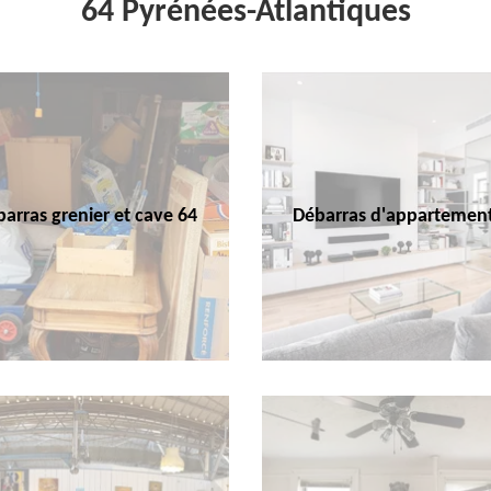
64 Pyrénées-Atlantiques
arras grenier et cave 64
Débarras d'appartemen