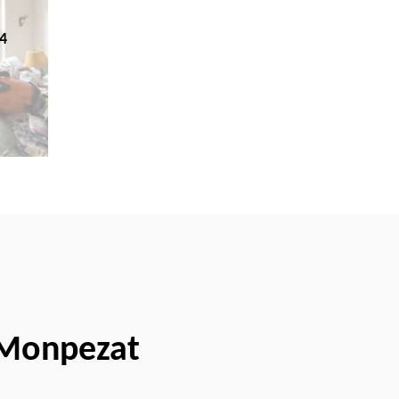
4
e Monpezat