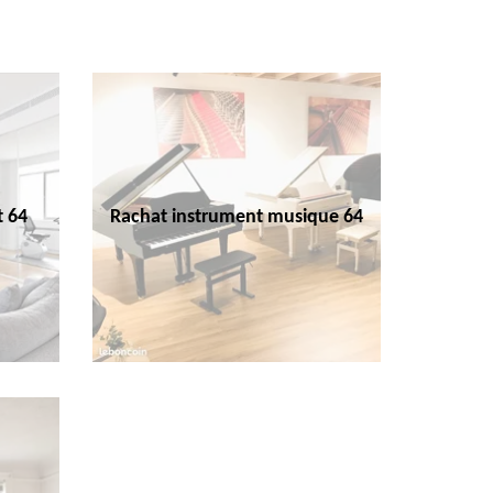
t 64
Rachat instrument musique 64