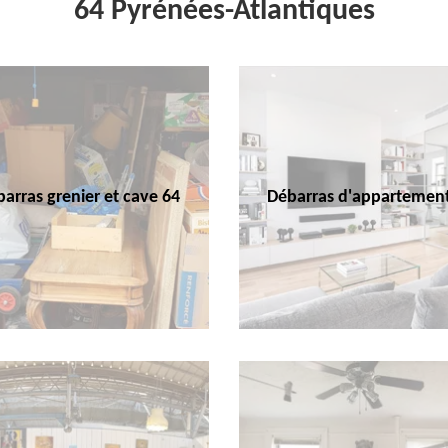
64 Pyrénées-Atlantiques
arras grenier et cave 64
Débarras d'appartemen