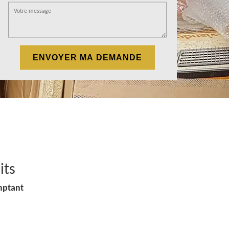
its
mptant