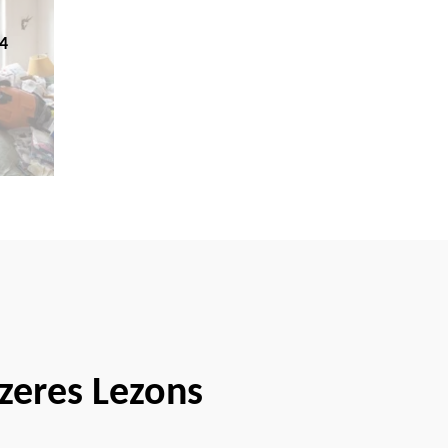
4
azeres Lezons