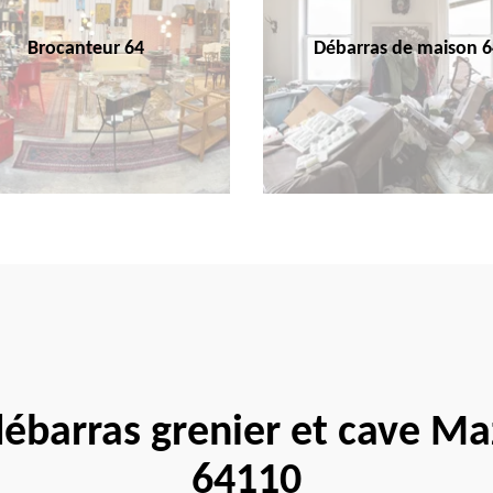
Brocanteur 64
Débarras de maison 6
débarras grenier et cave M
64110