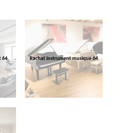
t 64
Rachat instrument musique 64