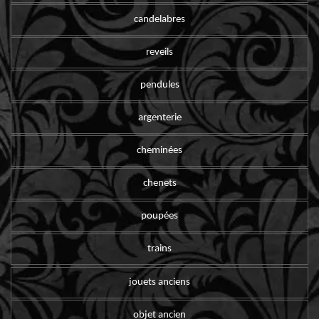
candelabres
reveils
pendules
argenterie
cheminées
chenets
poupées
trains
jouets anciens
objet ancien