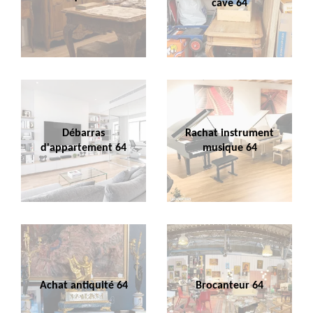
cave 64
Débarras
Rachat instrument
d'appartement 64
musique 64
Achat antiquité 64
Brocanteur 64