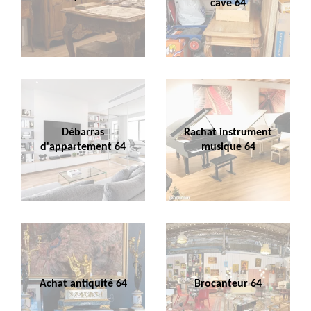
cave 64
Débarras
Rachat instrument
d'appartement 64
musique 64
Achat antiquité 64
Brocanteur 64