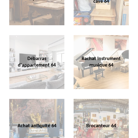
cave 64
Débarras
Rachat instrument
d'appartement 64
musique 64
Achat antiquité 64
Brocanteur 64