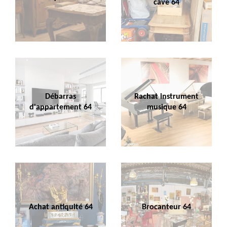
cave 64
Débarras
Rachat instrument
d'appartement 64
musique 64
Achat antiquité 64
Brocanteur 64